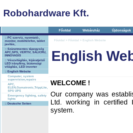
Robohardware Kft.
Főoldal
Webáruház
Újdonságok
:: PC szerviz, nyomtató-,
Főoldal
>
Főoldal
> English Website
monitor, mobiltelefon, tablet
javítás,
:: Szünetmentes tápegység
English Web
APC,SPS, VERTIV, SALICRU,
INNOVASIS
:: Vészvilágítás, kijáratjelző
LED irányfény, biztonsági
világítás, LED inverter
:: English Website
Computer, system
supervision,repairs
WELCOME !
APC,
ELEN,Gamatronic,TrippLite,
SPS UPS
Our company was establi
Emergency lighting, safety
lights
Ltd. working in certifie
:: Deutsche Seiten
system.