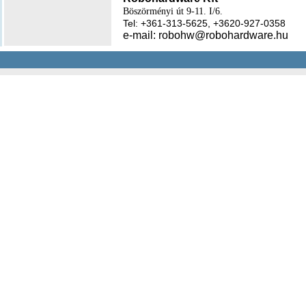
Böszörményi út 9-11. I/6.
Tel: +361-313-5625, +3620-927-0358
e-mail: robohw@robohardware.hu