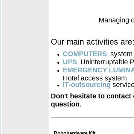
Managing di
Our main activities are
COMPUTERS
, system
UPS
, Uninterruptable
EMERGENCY LUMINA
Hotel access system
IT-outsourcing
servic
Don't hesitate to contact
question.
Robohardware Kft