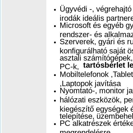
Ügyvédi -, végrehajtó 
irodák ideális partne
Microsoft és egyéb g
rendszer- és alkalmaz
Szerverek, gyári és 
konfigurálható saját 
asztali számítógépek
tartósbérlet l
PC-k,
Mobiltelefonok ,Table
,Laptopok javítása
Nyomtató-, monitor ja
hálózati eszközök, per
kiegészítő egységek é
telepítése, üzembehe
PC alkatrészek értéke
megrendelésre