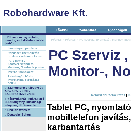
Robohardware Kft.
Főoldal
Webáruház
Újdonságok
:: PC szerviz, nyomtató-,
Főoldal
>
Főoldal
>
PC szerviz, nyomtató-, monitor, mobil
monitor, mobiltelefon, tablet
javítás,
Számítógép periféria
PC Szerviz ,
Rendszer üzemeltetés,
rendszer adminisztráció
PC Szerviz ,
Szoftver,Nyomtató-
Monitor-, No
Monitor-, Notebook javítás
Internet kapcsolat
Számítógép bérlet:
informatika beruházás
nélkül
:: Szünetmentes tápegység
APC,SPS, VERTIV,
SALICRU, INNOVASIS
Rendszer üzemeltetés
|
In
:: Vészvilágítás, kijáratjelző
LED irányfény, biztonsági
Tablet PC, nyomtató
világítás, LED inverter
:: English Website
mobiltelefon javítás
:: Deutsche Seiten
karbantartás