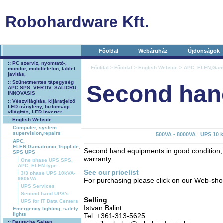
Robohardware Kft.
Főoldal
Webáruház
Újdonságok
:: PC szerviz, nyomtató-,
Főoldal
>
Főoldal
>
English Website
>
APC, ELEN,Gama
monitor, mobiltelefon, tablet
javítás,
:: Szünetmentes tápegység
Second han
APC,SPS, VERTIV, SALICRU,
INNOVASIS
:: Vészvilágítás, kijáratjelző
LED irányfény, biztonsági
világítás, LED inverter
:: English Website
Computer, system
supervision,repairs
500VA - 8000VA
|
UPS 10 k
APC,
ELEN,Gamatronic,TrippLite,
Second hand equipments in good condition,
SPS UPS
warranty.
One phase UPS SPS,
APC, ELEN type
See our pricelist
3/3 phase UPS 10kVA-
960kVA
For purchasing please click on our Web-sh
UPS Services
Second hand UPS's
Selling
UPS for IT Data Centers
Istvan Balint
Emergency lighting, safety
lights
Tel: +361-313-5625
:: Deutsche Seiten